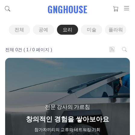
GNGHOUSE
전체
공예
요리
미술
플라워
전체 0건
( 1 / 0 페이지 )
전문 강사의 가르침
창의적인 경험을 쌓아보아요
참가자끼리의 교류와 네트워킹 기회