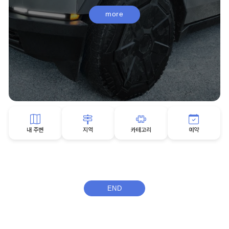
more
내 주변
지역
카테고리
예약
END